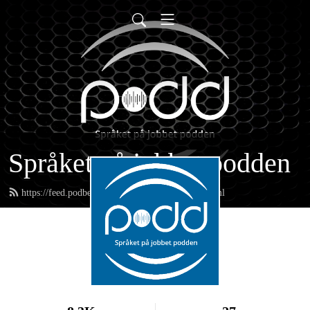
Språket på jobbet podden
https://feed.podbean.com/spraketapajobbet/feed.xml