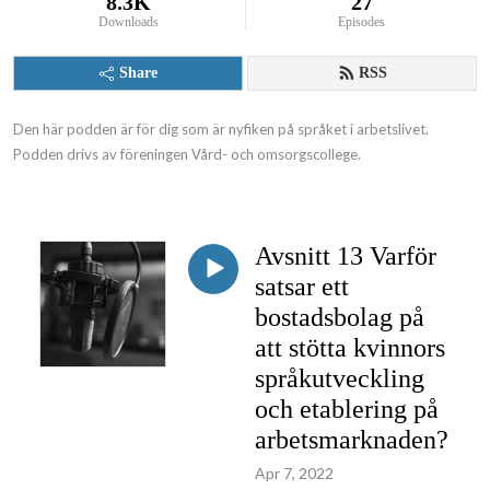
8.3K
27
Downloads
Episodes
Share
RSS
Den här podden är för dig som är nyfiken på språket i arbetslivet. 
Podden drivs av föreningen Vård- och omsorgscollege.
Avsnitt 13 Varför
satsar ett
bostadsbolag på
att stötta kvinnors
språkutveckling
och etablering på
arbetsmarknaden?
Apr 7, 2022