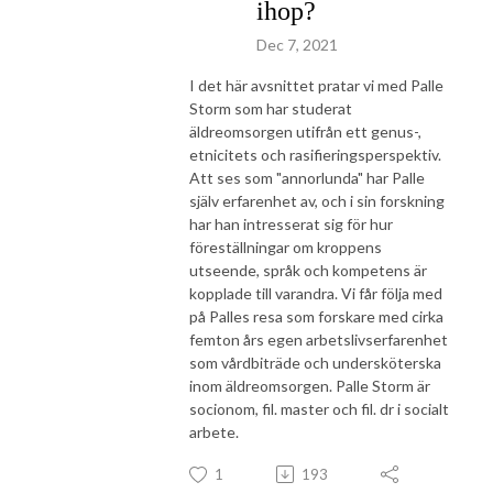
ihop?
Dec 7, 2021
I det här avsnittet pratar vi med Palle
Storm som har studerat
äldreomsorgen utifrån ett genus-,
etnicitets och rasifieringsperspektiv.
Att ses som "annorlunda" har Palle
själv erfarenhet av, och i sin forskning
har han intresserat sig för hur
föreställningar om kroppens
utseende, språk och kompetens är
kopplade till varandra. Vi får följa med
på Palles resa som forskare med cirka
femton års egen arbetslivserfarenhet
som vårdbiträde och undersköterska
inom äldreomsorgen. Palle Storm är
socionom, fil. master och fil. dr i socialt
arbete.
1
193