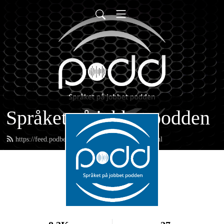
Språket på jobbet podden
https://feed.podbean.com/spraketapajobbet/feed.xml