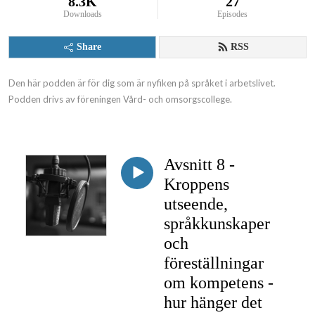
8.3K
27
Downloads
Episodes
Share
RSS
Den här podden är för dig som är nyfiken på språket i arbetslivet. 
Podden drivs av föreningen Vård- och omsorgscollege.
Avsnitt 8 -
Kroppens
utseende,
språkkunskaper
och
föreställningar
om kompetens -
hur hänger det