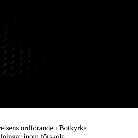
elsens ordförande i Botkyrka
llningar inom förskola,