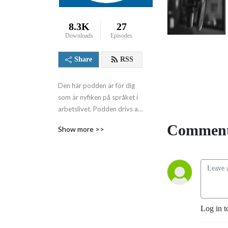
8.3K
27
Downloads
Episodes
Share
RSS
Den här podden är för dig 
som är nyfiken på språket i 
arbetslivet. Podden drivs av 
föreningen Vård- och 
Comment
Show more >>
omsorgscollege.
Log in t