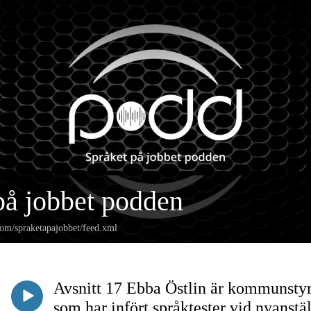
på jobbet podden
com/spraketapajobbet/feed.xml
Avsnitt 17 Ebba Östlin är kommunstyr
som har infört språktester vid nyanstä