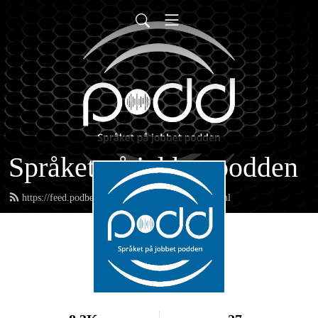
Språket på jobbet podden
https://feed.podbean.com/spraketapajobbet/feed.xml