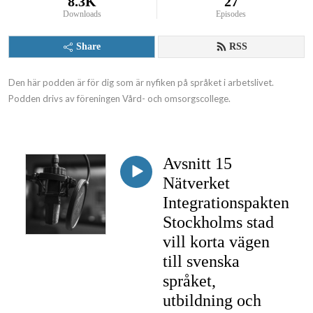
8.3K
27
Downloads
Episodes
Share
RSS
Den här podden är för dig som är nyfiken på språket i arbetslivet. 
Podden drivs av föreningen Vård- och omsorgscollege.
Avsnitt 15
Nätverket
Integrationspakten
Stockholms stad
vill korta vägen
till svenska
språket,
utbildning och